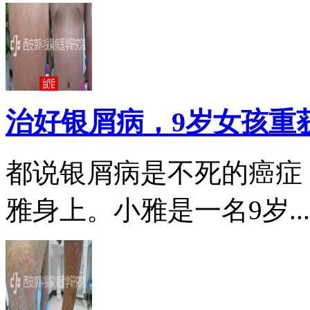
治好银屑病，9岁女孩重
都说银屑病是不死的癌症
雅身上。小雅是一名9岁...