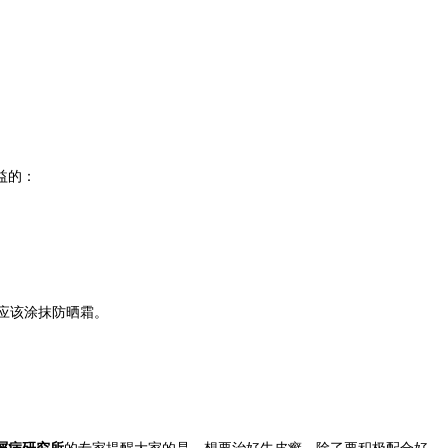
益的：
应该涂抹防晒霜。
屑病研究所
的专家提醒大家的是，想要治好牛皮癣，除了要积极配合好