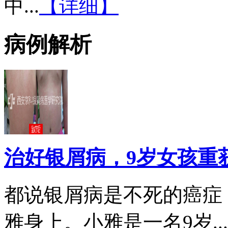
中...
【详细】
病例解析
治好银屑病，9岁女孩重
都说银屑病是不死的癌症
雅身上。小雅是一名9岁...