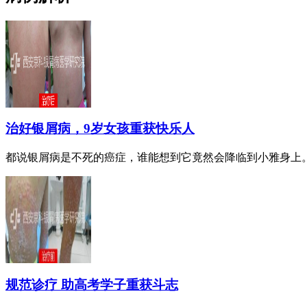
治好银屑病，9岁女孩重获快乐人
都说银屑病是不死的癌症，谁能想到它竟然会降临到小雅身上。小
规范诊疗 助高考学子重获斗志