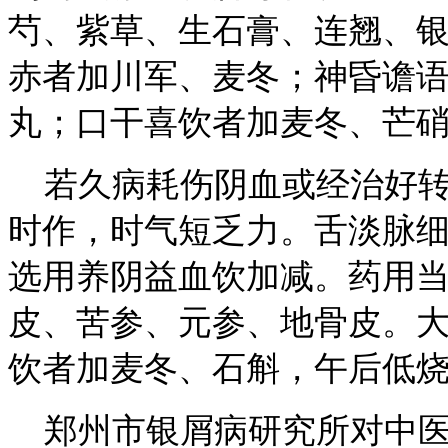
芍、紫草、生石膏、连翘、
赤者加川军、麦冬；神昏谵
丸；口干喜饮者加麦冬、芒
若久病耗伤阴血或经治好转
时作，时气短乏力。舌淡脉
选用养阴益血饮加减。药用
皮、苦参、元参、地骨皮。
饮者加麦冬、石斛，午后低
郑州市银屑病研究所对中医