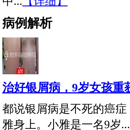
中...
【详细】
病例解析
治好银屑病，9岁女孩重
都说银屑病是不死的癌症
雅身上。小雅是一名9岁...