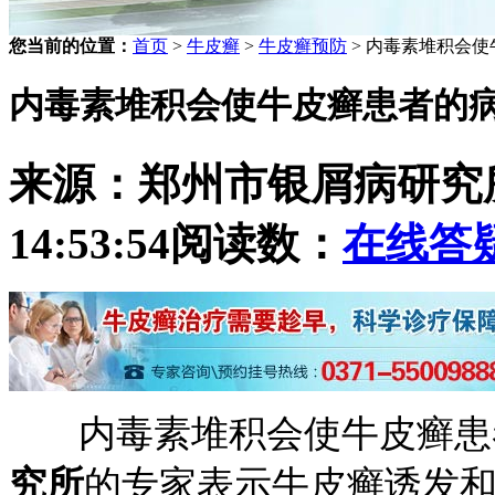
您当前的位置：
首页
>
牛皮癣
>
牛皮癣预防
> 内毒素堆积会
内毒素堆积会使牛皮癣患者的
来源：郑州市银屑病研究
14:53:54
阅读数：
在线答
内毒素堆积会使牛皮癣患
究所
的专家表示牛皮癣诱发