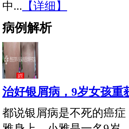
中...
【详细】
病例解析
治好银屑病，9岁女孩重
都说银屑病是不死的癌症
雅身上。小雅是一名9岁...