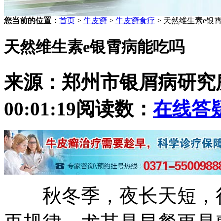
您当前的位置：
首页
>
牛皮癣
>
牛皮癣食疗
> 天然维生素e银
天然维生素e银霄病能吃吗
来源：郑州市银屑病研究
00:01:19
阅读数：
在线答
秋冬季，夜长天短，很