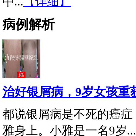
中...
【详细】
病例解析
治好银屑病，9岁女孩重
都说银屑病是不死的癌症
雅身上。小雅是一名9岁...