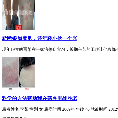
斩断银屑魔爪，还年轻小伙一个光
现年19岁的贾某在一家汽修店实习，长期辛苦的工作让他腹部长出
科学的方法帮助我在寒冬里战胜老
患者姓名 李某 性别 女 患病时间 2009年 年龄 40 就诊时间 2012年1