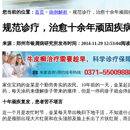
您当前的位置：
首页
>
病例解析
> 规范诊疗，治愈十余年顽固
规范诊疗，治愈十余年顽固疾
来源：郑州市银屑病研究所
发布时间：2014-11-29 12:53:04
阅读
家住宝鸡的金某是个勤劳务实的农民。10年前的一天，金某
药，每天涂药来缓解疹子带来的瘙痒，但是一停药疹子就会痒的
十年顽疾复发，患者苦不堪言
近一个月是农忙时节，金某每天早出晚归下地干活，不知道什
的是颈部出现大片红斑和在头顶部及脸上长出了片状红斑，而