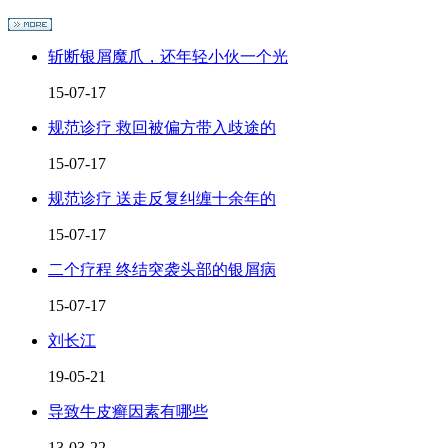
斩断银屑魔爪，还年轻小伙一个光
15-07-17
规范诊疗 救回被偏方带入歧途的
15-07-17
规范诊疗 送走反复纠缠十余年的
15-07-17
二个疗程 终结突袭头部的银屑病
15-07-17
刘长江
19-05-21
导致牛皮癣因素有哪些
13-03-22