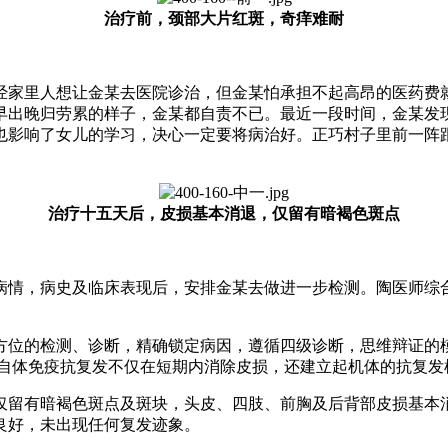
治疗前，颈部大片红斑，奇痒难耐
经家里人想让金某去医院诊治，但金某怕承担不起高昂的医药费
早出晚归劳累的样子，金某都自责不已。最近一段时间，金某发
也影响了女儿的学习，决心一定要将病治好。正巧村子里前一阵
治疗十五天后，皮损基本消退，仅留有暗褐色斑点
病情，病史及临床表现后，安排金某去做进一步检测。陶医师综
方位的检测、诊断，精确锁定病因，遵循四级诊断，思维辩证的
的自体免疫抗复发不仅在短期内消除皮损，还建立起机体的抗复发
，仅留有暗褐色斑点及斑块，头皮、四肢、前胸及后背部皮损基本
良好，未出现任何复发迹象。